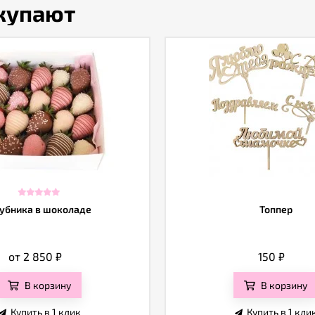
окупают
убника в шоколаде
Топпер
от 2 850
₽
150
₽
В корзину
В корзину
Купить в 1 клик
Купить в 1 кли