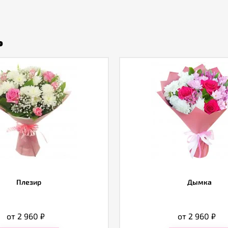
ь
Плезир
Дымка
от 2 960
₽
от 2 960
₽