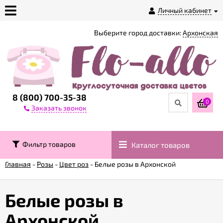
Личный кабинет
Выберите город доставки:
Архонская
О
магазине
Доставка
8 (800) 700-35-38
0
Заказать звонок
Оплата
Фильтр товаров
Каталог товаров
Контакты
Главная
-
Розы
-
Цвет роз
-
Белые розы в Архонской
Возврат
товара
Белые розы в
Архонской
Гарантии