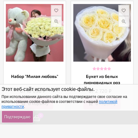
Набор "Милая любовь"
Букет из белых
пионовидных роз
Этот веб-сайт использует cookie-файлы.
от 18 090
₽
от 2 720
₽
При использовании данного сайта вы подтверждаете свое согласие на
использование cookie-файлов в соответствии с нашей
политикой
В корзину
В корзину
приватности
.
Купить в 1 клик
Купить в 1 клик
0
0
0
Подтверждаю