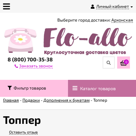
Личный кабинет
Выберите город доставки:
Архонская
О
магазине
Доставка
8 (800) 700-35-38
0
Заказать звонок
Оплата
Фильтр товаров
Каталог товаров
Контакты
Главная
-
Подарки
-
Дополнения к букетам
-
Топпер
Возврат
товара
Топпер
Оставить отзыв
Гарантии