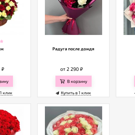
иж
Радуга после дождя
0
₽
от 2 290
₽
зину
В корзину
 1 клик
Купить в 1 клик