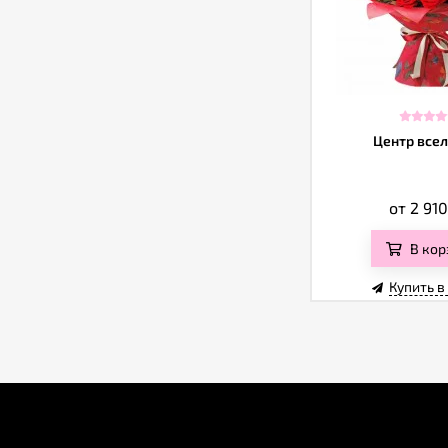
Центр все
от 2 91
В кор
Купить в