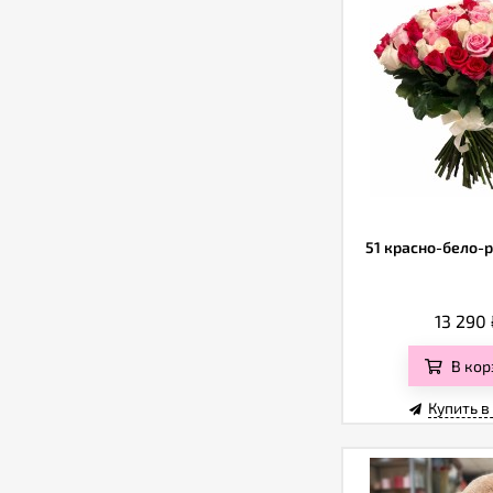
51 красно-бело-
13 290
В кор
Купить в