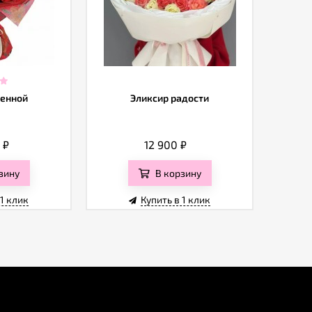
ленной
Эликсир радости
0
₽
12 900
₽
зину
В корзину
 1 клик
Купить в 1 клик