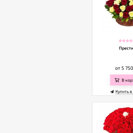
Прест
от 5 75
В кор
Купить в