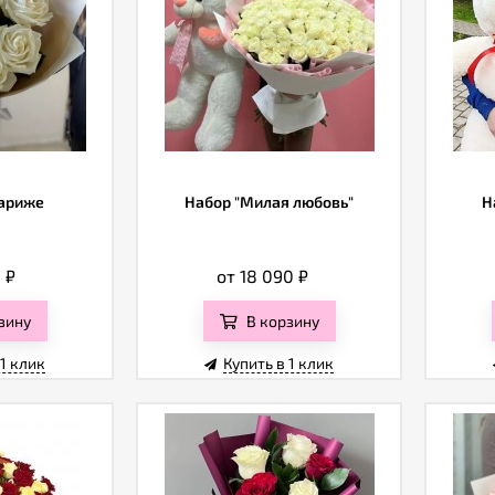
ариже
Набор "Милая любовь"
Н
0
₽
от 18 090
₽
зину
В корзину
 1 клик
Купить в 1 клик