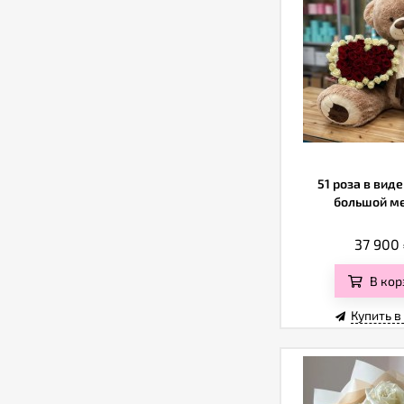
51 роза в виде
большой м
37 900
В кор
Купить в