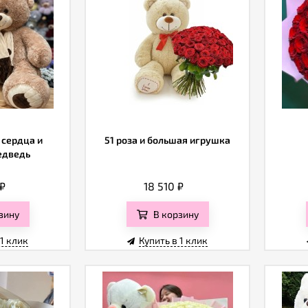
 сердца и
51 роза и большая игрушка
едведь
₽
18 510
₽
зину
В корзину
 1 клик
Купить в 1 клик