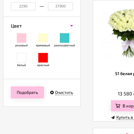
Цвет
розовый
кремовый
разноцветный
белый
красный
51 белая 
Подобрать
Очистить
13 580
В кор
Купить в