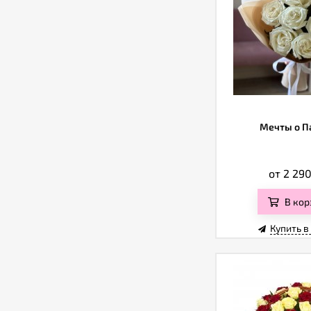
Мечты о П
от 2 29
В кор
Купить в