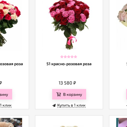
розовая роза
51 красно-розовая роза
₽
13 580
₽
зину
В корзину
 1 клик
Купить в 1 клик