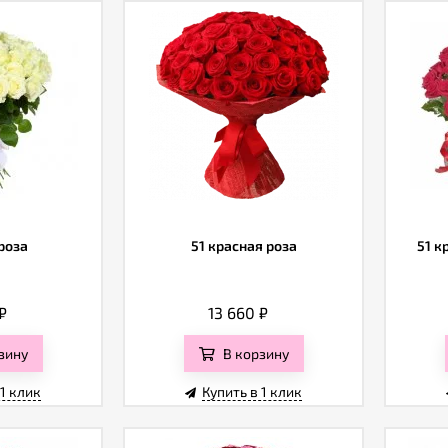
роза
51 красная роза
51 к
₽
13 660
₽
зину
В корзину
 1 клик
Купить в 1 клик