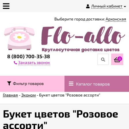
Личный кабинет
Выберите город доставки:
Архонская
О
магазине
Доставка
8 (800) 700-35-38
0
Заказать звонок
Оплата
Фильтр товаров
Каталог товаров
Контакты
Главная
-
Эконом
-
Букет цветов "Розовое ассорти"
Возврат
товара
Букет цветов "Розовое
ассорти"
Гарантии