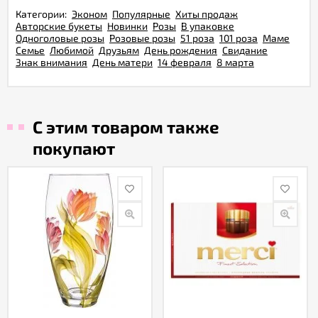
Категории:
Эконом
Популярные
Хиты продаж
Авторские букеты
Новинки
Розы
В упаковке
Одноголовые розы
Розовые розы
51 роза
101 роза
Маме
Семье
Любимой
Друзьям
День рождения
Свидание
Знак внимания
День матери
14 февраля
8 марта
С этим товаром также
покупают