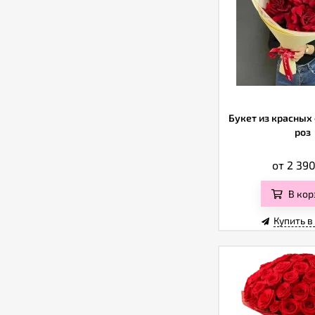
Букет из красных
роз
от 2 39
В кор
Купить в