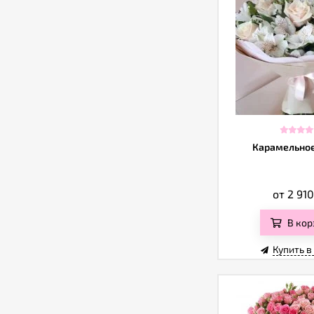
Карамельное
от 2 91
В кор
Купить в