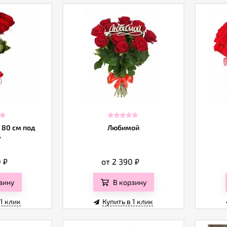
 80 см под
Любимой
у
0
₽
от 2 390
₽
зину
В корзину
 1 клик
Купить в 1 клик