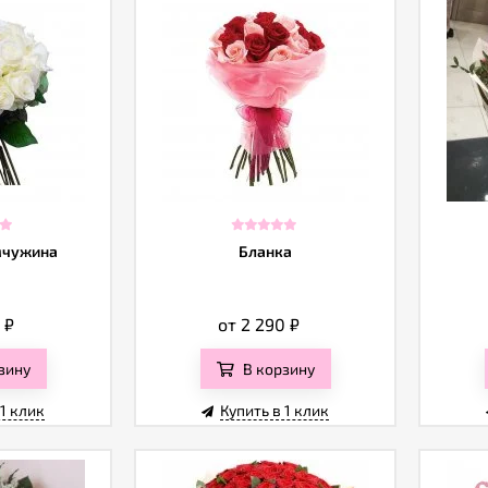
мчужина
Бланка
0
₽
от 2 290
₽
зину
В корзину
 1 клик
Купить в 1 клик