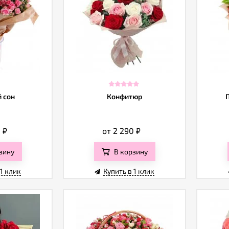
 сон
Конфитюр
0
₽
от 2 290
₽
зину
В корзину
 1 клик
Купить в 1 клик