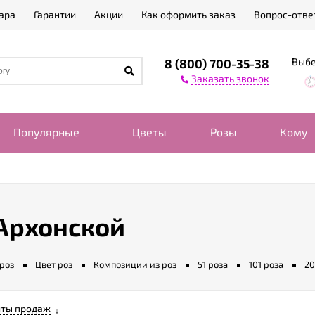
ара
Гарантии
Акции
Как оформить заказ
Вопрос-отве
Выбе
8 (800) 700-35-38
Заказать звонок
Популярные
Цветы
Розы
Кому
 Архонской
роз
Цвет роз
Композиции из роз
51 роза
101 роза
20
ты продаж