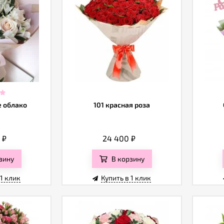
 облако
101 красная роза
0
₽
24 400
₽
зину
В корзину
 1 клик
Купить в 1 клик