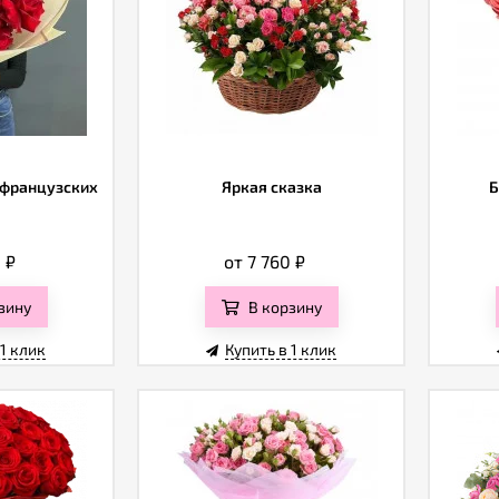
 французских
Яркая сказка
Б
0
₽
от 7 760
₽
зину
В корзину
 1 клик
Купить в 1 клик