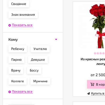
Свидание
Знак внимания
Показать все
Кому
Ребенку
Учителю
Из красных роз
Парню
Девушке
лент
Врачу
Боссу
от 2 50
Коллеге
Мужчине
В кор
Показать все
Купить в