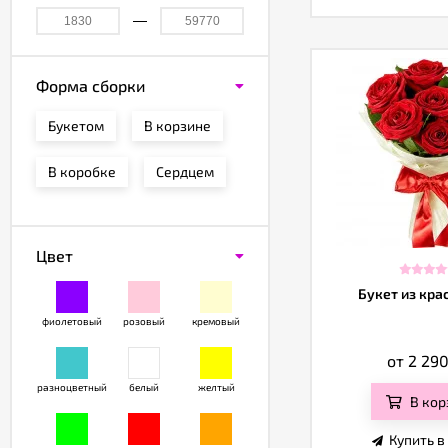
Форма сборки
Букетом
В корзине
В коробке
Сердцем
Цвет
Букет из кра
фиолетовый
розовый
кремовый
от 2 29
разноцветный
белый
желтый
В кор
Купить в