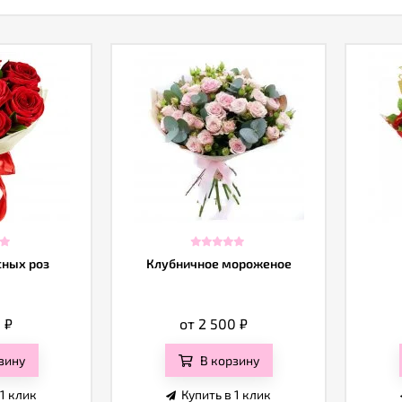
сных роз
Клубничное мороженое
0
₽
от 2 500
₽
зину
В корзину
 1 клик
Купить в 1 клик