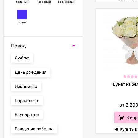
зеленый
красный
оранжевый
Синий
Повод
Люблю
День рождения
Букет из бе
Извинение
Порадовать
от 2 29
Корпоратив
В кор
Рождение ребенка
Купить в