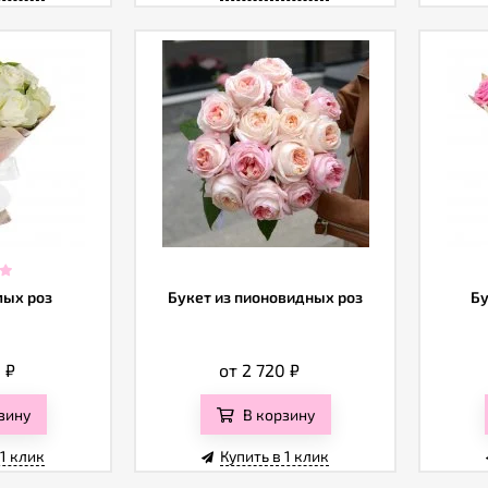
лых роз
Букет из пионовидных роз
Бу
0
₽
от 2 720
₽
зину
В корзину
 1 клик
Купить в 1 клик