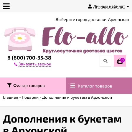
Личный кабинет
Выберите город доставки:
Архонская
О
магазине
Доставка
8 (800) 700-35-38
0
Заказать звонок
Оплата
Фильтр товаров
Каталог товаров
Контакты
Главная
-
Подарки
-
Дополнения к букетам в Архонской
Возврат
товара
Дополнения к букетам
в Архонской
Гарантии