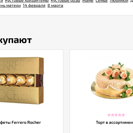
ки
Кустовые хризантемы
Кустовые розы
Маме
Семье
Любимой
Д
ень матери
14 февраля
8 марта
окупают
феты Ferrero Rocher
Торт в ассортимен