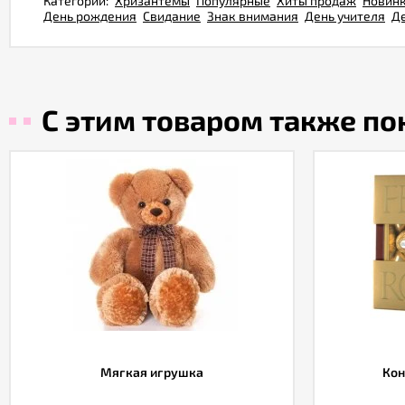
Категории:
Хризантемы
Популярные
Хиты продаж
Новин
День рождения
Свидание
Знак внимания
День учителя
Д
С этим товаром также п
Мягкая игрушка
Кон