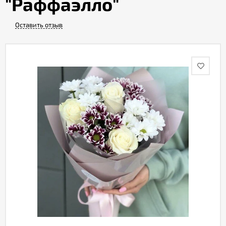
"Раффаэлло"
Оставить отзыв
Акции
Как
оформить
заказ
Вопрос-
ответ
Публичная
оферта
Политика
конфиденциальности