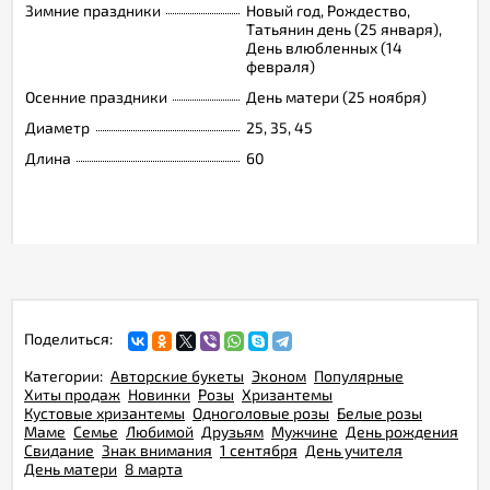
Зимние праздники
Новый год, Рождество,
Татьянин день (25 января),
День влюбленных (14
февраля)
Осенние праздники
День матери (25 ноября)
Диаметр
25, 35, 45
Длина
60
Поделиться:
Категории:
Авторские букеты
Эконом
Популярные
Хиты продаж
Новинки
Розы
Хризантемы
Кустовые хризантемы
Одноголовые розы
Белые розы
Маме
Семье
Любимой
Друзьям
Мужчине
День рождения
Свидание
Знак внимания
1 сентября
День учителя
День матери
8 марта