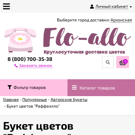
Личный кабинет
Выберите город доставки:
Архонская
О
магазине
Доставка
8 (800) 700-35-38
0
Заказать звонок
Оплата
Фильтр товаров
Каталог товаров
Контакты
Главная
-
Популярные
-
Авторские букеты
-
Букет цветов "Раффаэлло"
Возврат
товара
Букет цветов
Гарантии