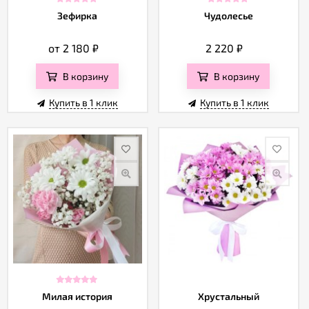
Зефирка
Чудолесье
от 2 180
₽
2 220
₽
В корзину
В корзину
Купить в 1 клик
Купить в 1 клик
Милая история
Хрустальный