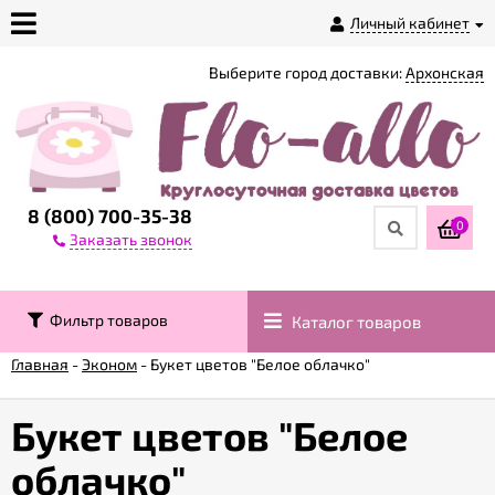
Личный кабинет
Выберите город доставки:
Архонская
О
магазине
Доставка
8 (800) 700-35-38
0
Заказать звонок
Оплата
Фильтр товаров
Каталог товаров
Контакты
Главная
-
Эконом
-
Букет цветов "Белое облачко"
Возврат
товара
Букет цветов "Белое
облачко"
Гарантии