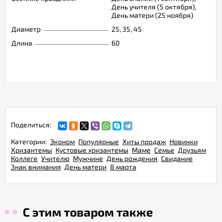
День учителя (5 октября),
День матери (25 ноября)
Диаметр
25, 35, 45
Длина
60
Поделиться:
Категории:
Эконом
Популярные
Хиты продаж
Новинки
Хризантемы
Кустовые хризантемы
Маме
Семье
Друзьям
Коллеге
Учителю
Мужчине
День рождения
Свидание
Знак внимания
День матери
8 марта
С этим товаром также