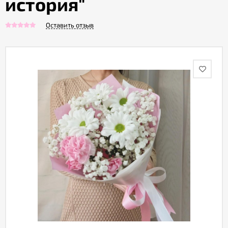
история"
Оставить отзыв
Акции
Как
оформить
заказ
Вопрос-
ответ
Публичная
оферта
Политика
конфиденциальности