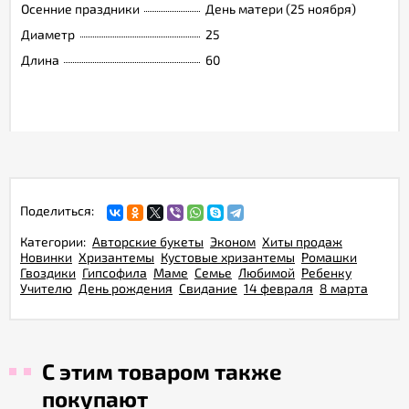
Осенние праздники
День матери (25 ноября)
Диаметр
25
Длина
60
Поделиться:
Категории:
Авторские букеты
Эконом
Хиты продаж
Новинки
Хризантемы
Кустовые хризантемы
Ромашки
Гвоздики
Гипсофила
Маме
Семье
Любимой
Ребенку
Учителю
День рождения
Свидание
14 февраля
8 марта
С этим товаром также
покупают