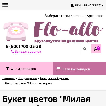
Личный кабинет
Выберите город доставки:
Архонская
О
магазине
Доставка
8 (800) 700-35-38
0
Заказать звонок
Оплата
Фильтр товаров
Каталог товаров
Контакты
Главная
-
Популярные
-
Авторские букеты
-
Букет цветов "Милая история"
Возврат
товара
Букет цветов "Милая
Гарантии