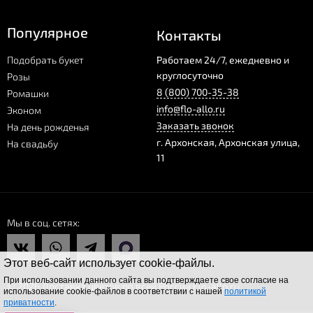
Популярное
Контакты
Подобрать букет
Работаем 24/7, ежедневно и
круглосуточно
Розы
8 (800) 700-35-38
Ромашки
info@flo-allo.ru
Эконом
Заказать звонок
На день рожденья
г.
Архонская
,
Архонская улица,
На свадьбу
11
Мы в соц. сетях
Этот веб-сайт использует cookie-файлы.
При использовании данного сайта вы подтверждаете свое согласие на
© 2026 Доставка цветов по всей России Flo-allo.ru
использование cookie-файлов в соответствии с нашей
политикой
приватности
.