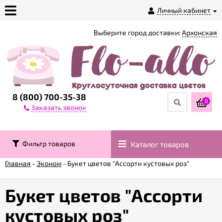
Личный кабинет
Выберите город доставки:
Архонская
О
магазине
Доставка
8 (800) 700-35-38
0
Заказать звонок
Оплата
Фильтр товаров
Каталог товаров
Контакты
Главная
-
Эконом
-
Букет цветов "Ассорти кустовых роз"
Возврат
товара
Букет цветов "Ассорти
кустовых роз"
Гарантии