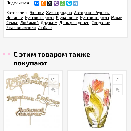
Поделиться:
Категории:
Эконом
Хиты продаж
Авторские букеты
Новинки
Кустовые розы
В упаковке
Кустовые розы
Маме
Семье
Любимой
Друзьям
День рождения
Свидание
Знак внимания
Люблю
С этим товаром также
покупают