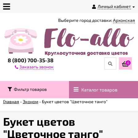
Личный кабинет
Выберите город доставки:
Архонская
О
магазине
Доставка
8 (800) 700-35-38
0
Заказать звонок
Оплата
Фильтр товаров
Каталог товаров
Контакты
Главная
-
Эконом
-
Букет цветов "Цветочное танго"
Возврат
товара
Букет цветов
"Цветочное танго"
Гарантии