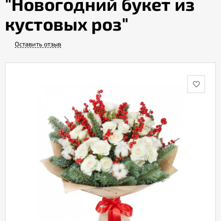
"Новогодний букет из
кустовых роз"
Акции
Оставить отзыв
Как
оформить
заказ
Вопрос-
ответ
Публичная
оферта
Политика
конфиденциальности