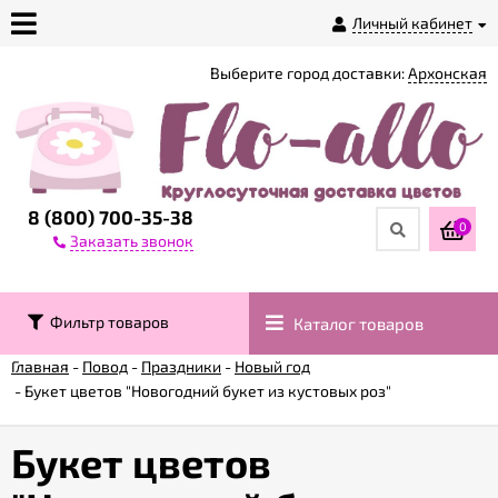
Личный кабинет
Выберите город доставки:
Архонская
О
магазине
Доставка
8 (800) 700-35-38
0
Заказать звонок
Оплата
Фильтр товаров
Каталог товаров
Контакты
Главная
-
Повод
-
Праздники
-
Новый год
-
Букет цветов "Новогодний букет из кустовых роз"
Возврат
товара
Букет цветов
Гарантии