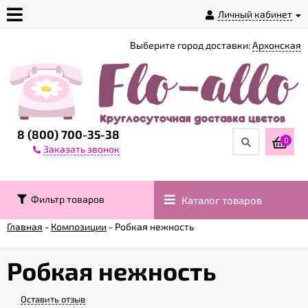
Личный кабинет
Выберите город доставки:
Архонская
О
магазине
Доставка
8 (800) 700-35-38
0
Заказать звонок
Оплата
Фильтр товаров
Каталог товаров
Контакты
Главная
-
Композиции
-
Робкая нежность
Возврат
товара
Робкая нежность
Оставить отзыв
Гарантии