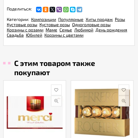
Поделиться:
Категории:
Композиции
Популярные
Хиты продаж
Розы
Кустовые розы
Кустовые розы
Одноголовые розы
Корзины с розами
Маме
Семье
Любимой
День рождения
Свадьба
Юбилей
Корзины с цветами
С этим товаром также
покупают