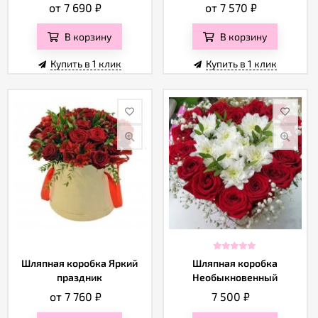
от 7 690
₽
от 7 570
₽
В корзину
В корзину
Купить в 1 клик
Купить в 1 клик
Шляпная коробка Яркий
Шляпная коробка
праздник
Необыкновенный
подарок
от 7 760
₽
7 500
₽