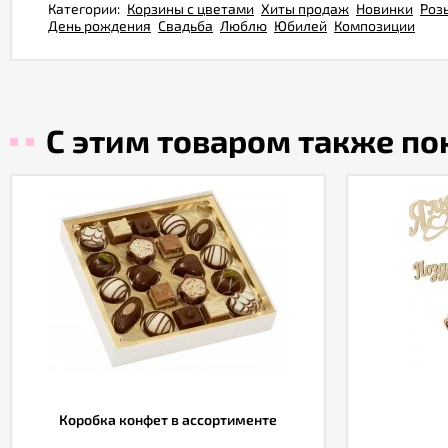
Категории:
Корзины с цветами
Хиты продаж
Новинки
Роз
День рождения
Свадьба
Люблю
Юбилей
Композиции
С этим товаром также п
Коробка конфет в ассортименте