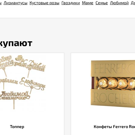
ы
Лизиантусы
Кустовые розы
Гвоздики
Маме
Семье
Любимой
Д
окупают
Топпер
Конфеты Ferrero Ro