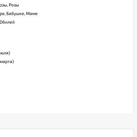
озы, Розы
ре, Бабушке, Маме
 Юбилей
июля)
марта)