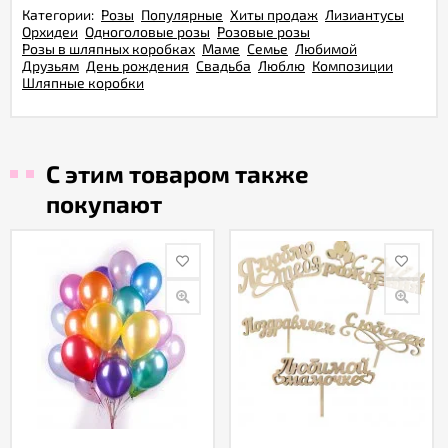
Категории:
Розы
Популярные
Хиты продаж
Лизиантусы
Орхидеи
Одноголовые розы
Розовые розы
Розы в шляпных коробках
Маме
Семье
Любимой
Друзьям
День рождения
Свадьба
Люблю
Композиции
Шляпные коробки
С этим товаром также
покупают