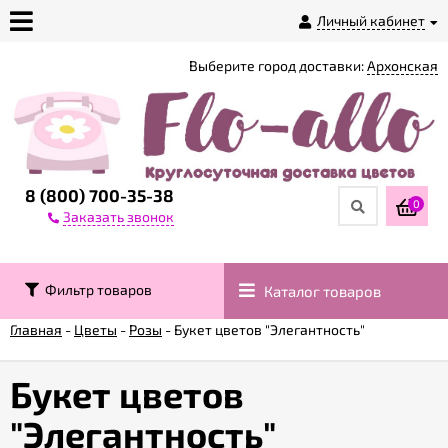
Личный кабинет
Выберите город доставки:
Архонская
О
магазине
Доставка
8 (800) 700-35-38
0
Заказать звонок
Оплата
Фильтр товаров
Каталог товаров
Контакты
Главная
-
Цветы
-
Розы
-
Букет цветов "Элегантность"
Возврат
товара
Букет цветов
"Элегантность"
Гарантии