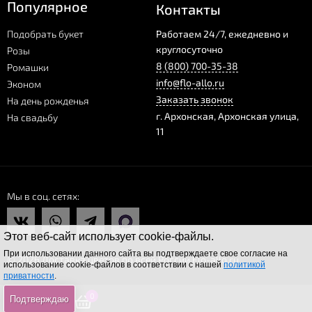
Популярное
Контакты
Подобрать букет
Работаем 24/7, ежедневно и
круглосуточно
Розы
8 (800) 700-35-38
Ромашки
info@flo-allo.ru
Эконом
Заказать звонок
На день рожденья
г.
Архонская
,
Архонская улица,
На свадьбу
11
Мы в соц. сетях
Этот веб-сайт использует cookie-файлы.
При использовании данного сайта вы подтверждаете свое согласие на
© 2026 Доставка цветов по всей России Flo-allo.ru
использование cookie-файлов в соответствии с нашей
политикой
приватности
.
0
0
0
Подтверждаю