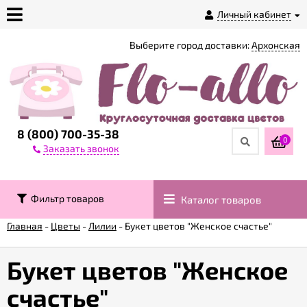
Личный кабинет
Выберите город доставки:
Архонская
О
магазине
Доставка
8 (800) 700-35-38
0
Заказать звонок
Оплата
Фильтр товаров
Каталог товаров
Контакты
Главная
-
Цветы
-
Лилии
-
Букет цветов "Женское счастье"
Возврат
товара
Букет цветов "Женское
счастье"
Гарантии