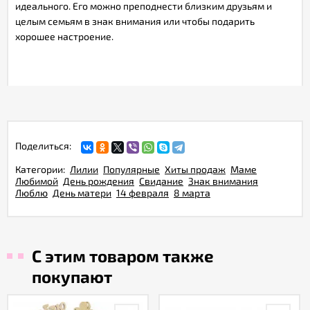
идеального. Его можно преподнести близким друзьям и
целым семьям в знак внимания или чтобы подарить
хорошее настроение.
Поделиться:
Категории:
Лилии
Популярные
Хиты продаж
Маме
Любимой
День рождения
Свидание
Знак внимания
Люблю
День матери
14 февраля
8 марта
С этим товаром также
покупают