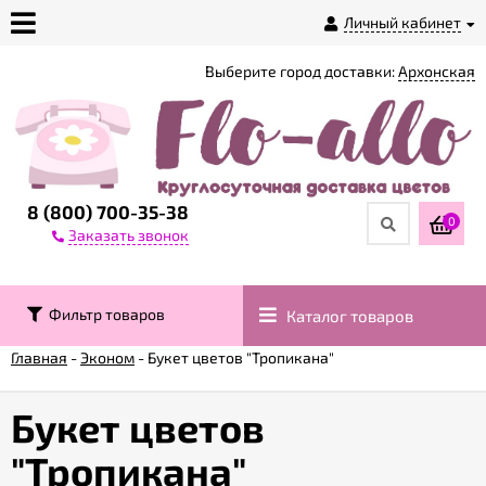
Личный кабинет
Выберите город доставки:
Архонская
О
магазине
Доставка
8 (800) 700-35-38
0
Заказать звонок
Оплата
Фильтр товаров
Каталог товаров
Контакты
Главная
-
Эконом
-
Букет цветов "Тропикана"
Возврат
товара
Букет цветов
"Тропикана"
Гарантии