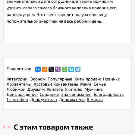
знаменательной дате сотрудника, а также можно им
удивить своего самого близкого человека подарив его
ранним утром. Этот жест зарядит получательницу
положительной энергией на весь рабочий день.
Поделиться:
Категории:
Эконом
Популярные
Хиты продаж
Новинки
Хризантемы
Кустовые хризантемы
Маме
Семье
Любимой
Друзьям
Коллеге
Учителю
Мужчине
День рождения
Свидание
Знак внимания
Благодарность
1 сентября
День учителя
День матери
8 марта
С этим товаром также