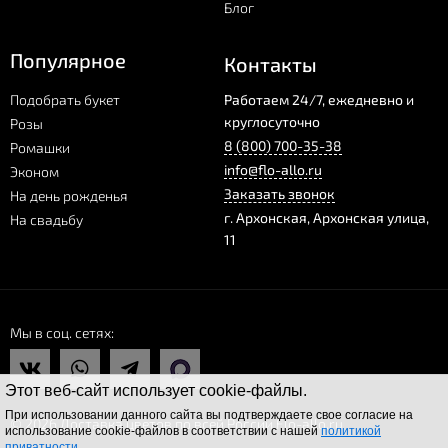
Блог
Популярное
Контакты
Подобрать букет
Работаем 24/7, ежедневно и
круглосуточно
Розы
8 (800) 700-35-38
Ромашки
info@flo-allo.ru
Эконом
Заказать звонок
На день рожденья
г.
Архонская
,
Архонская улица,
На свадьбу
11
Мы в соц. сетях
Этот веб-сайт использует cookie-файлы.
При использовании данного сайта вы подтверждаете свое согласие на
© 2026 Доставка цветов по всей России Flo-allo.ru
использование cookie-файлов в соответствии с нашей
политикой
приватности
.