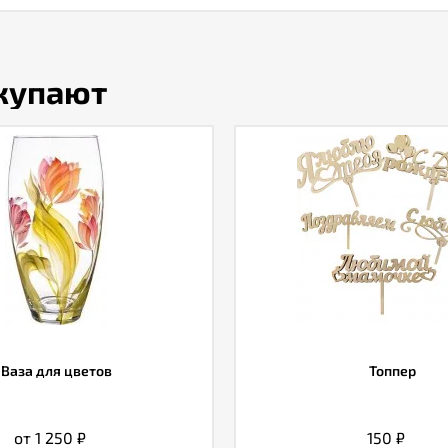
окупают
Ваза для цветов
Топпер
от 1 250
₽
150
₽