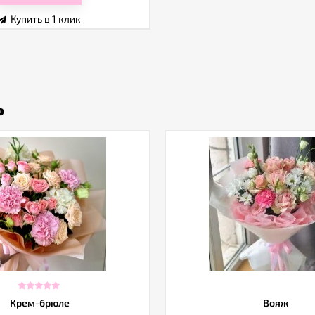
Купить в 1 клик
ь
Крем-брюле
Вояж