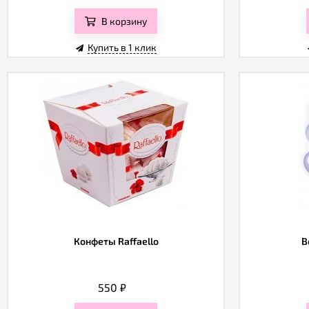
В корзину
Купить в 1 клик
Конфеты Raffaello
В
550
₽