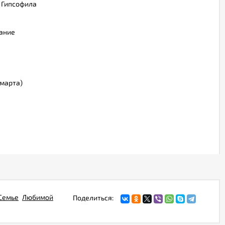
 Гипсофила
дание
марта)
Семье
Любимой
Поделиться: