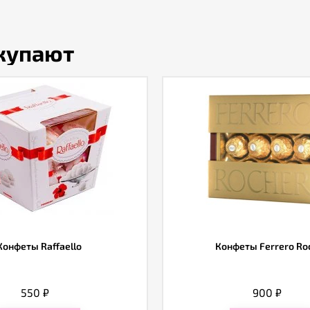
окупают
Конфеты Raffaello
Конфеты Ferrero Ro
550
₽
900
₽